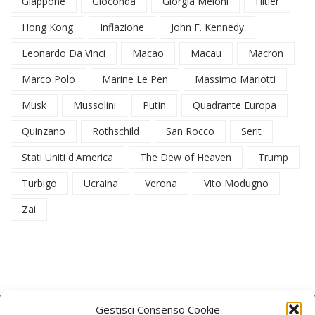
Giappone
Gioconda
Giorgia Meloni
Hitler
Hong Kong
Inflazione
John F. Kennedy
Leonardo Da Vinci
Macao
Macau
Macron
Marco Polo
Marine Le Pen
Massimo Mariotti
Musk
Mussolini
Putin
Quadrante Europa
Quinzano
Rothschild
San Rocco
Serit
Stati Uniti d'America
The Dew of Heaven
Trump
Turbigo
Ucraina
Verona
Vito Modugno
Zai
Gestisci Consenso Cookie