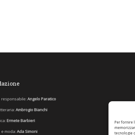
dazione
e responsabile:
Angelo Paratico
etteraria:
Ambrogio Bianchi
tica:
Ermete Barbieri
Per fornire 
memorizzare
 e moda:
Ada Simoni
tecnologie 