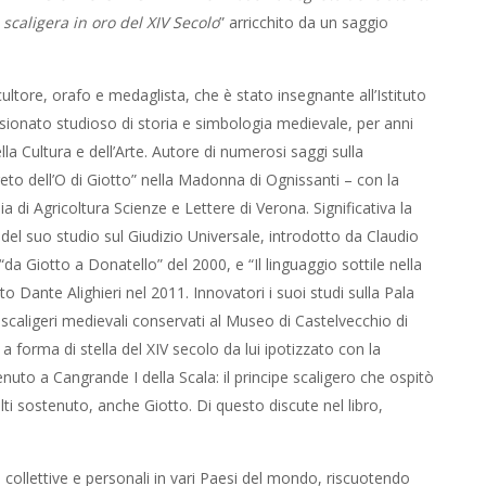
scaligera in oro del XIV Secolo
” arricchito da un saggio
ultore, orafo e medaglista, che è stato insegnante all’Istituto
assionato studioso di storia e simbologia medievale, per anni
lla Cultura e dell’Arte. Autore di numerosi saggi sulla
reto dell’O di Giotto” nella Madonna di Ognissanti – con la
a di Agricoltura Scienze e Lettere di Verona. Significativa la
del suo studio sul Giudizio Universale, introdotto da Claudio
da Giotto a Donatello” del 2000, e “Il linguaggio sottile nella
ante Alighieri nel 2011. Innovatori i suoi studi sulla Pala
i scaligeri medievali conservati al Museo di Castelvecchio di
a forma di stella del XIV secolo da lui ipotizzato con la
o a Cangrande I della Scala: il principe scaligero che ospitò
ti sostenuto, anche Giotto. Di questo discute nel libro,
ollettive e personali in vari Paesi del mondo, riscuotendo