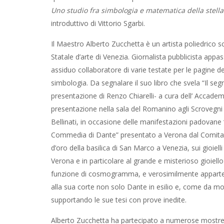
Uno studio fra simbologia e matematica della stella 
introduttivo di Vittorio Sgarbi.
Il Maestro Alberto Zucchetta è un artista poliedrico sc
Statale d’arte di Venezia. Giornalista pubblicista app
assiduo collaboratore di varie testate per le pagine de
simbologia. Da segnalare il suo libro che svela “Il seg
presentazione di Renzo Chiarelli- a cura dell’ Accademi
presentazione nella sala del Romanino agli Scrovegni 
Bellinati, in occasione delle manifestazioni padovane “
Commedia di Dante” presentato a Verona dal Comitato D
d’oro della basilica di San Marco a Venezia, sui gioiell
Verona e in particolare al grande e misterioso gioiello 
funzione di cosmogramma, e verosimilmente appartenut
alla sua corte non solo Dante in esilio e, come da mol
supportando le sue tesi con prove inedite.
Alberto Zucchetta ha partecipato a numerose mostre c