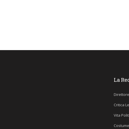
La Re
Direttor
Critica L
Vita Poli
Costume