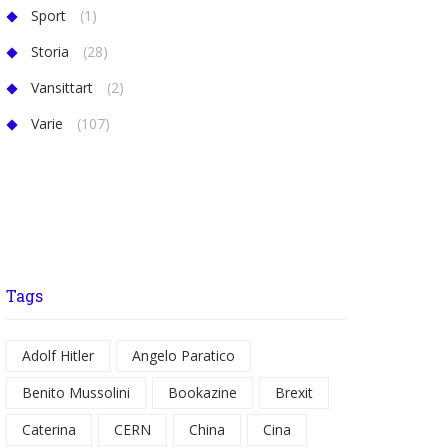
Sport
(1)
Storia
(28)
Vansittart
(2)
Varie
(107)
Tags
Adolf Hitler
Angelo Paratico
Benito Mussolini
Bookazine
Brexit
Caterina
CERN
China
Cina