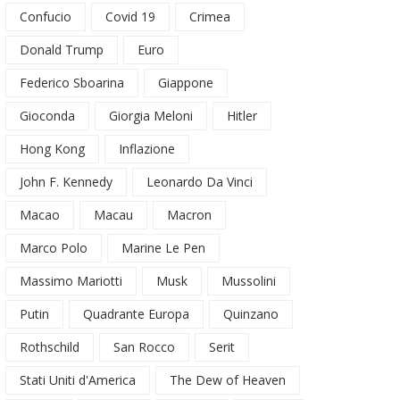
Confucio
Covid 19
Crimea
Donald Trump
Euro
Federico Sboarina
Giappone
Gioconda
Giorgia Meloni
Hitler
Hong Kong
Inflazione
John F. Kennedy
Leonardo Da Vinci
Macao
Macau
Macron
Marco Polo
Marine Le Pen
Massimo Mariotti
Musk
Mussolini
Putin
Quadrante Europa
Quinzano
Rothschild
San Rocco
Serit
Stati Uniti d'America
The Dew of Heaven