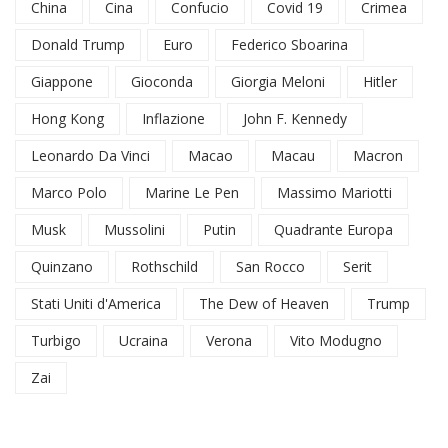
China
Cina
Confucio
Covid 19
Crimea
Donald Trump
Euro
Federico Sboarina
Giappone
Gioconda
Giorgia Meloni
Hitler
Hong Kong
Inflazione
John F. Kennedy
Leonardo Da Vinci
Macao
Macau
Macron
Marco Polo
Marine Le Pen
Massimo Mariotti
Musk
Mussolini
Putin
Quadrante Europa
Quinzano
Rothschild
San Rocco
Serit
Stati Uniti d'America
The Dew of Heaven
Trump
Turbigo
Ucraina
Verona
Vito Modugno
Zai