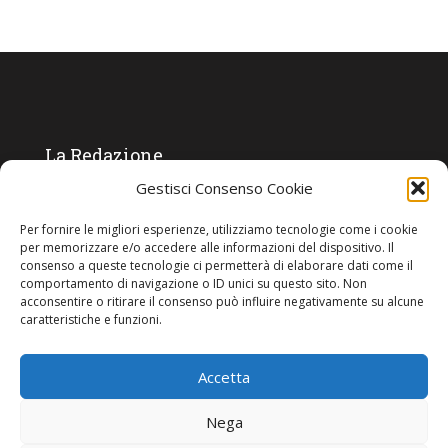
La Redazione
Gestisci Consenso Cookie
Direttore responsabile:
Angelo Paratico
Per fornire le migliori esperienze, utilizziamo tecnologie come i cookie
Critica Letteraria:
Ambrogio Bianchi
per memorizzare e/o accedere alle informazioni del dispositivo. Il
consenso a queste tecnologie ci permetterà di elaborare dati come il
Vita Politica:
Ermete Barbieri
comportamento di navigazione o ID unici su questo sito. Non
acconsentire o ritirare il consenso può influire negativamente su alcune
Costume e moda:
Ada Simoni
caratteristiche e funzioni.
Accetta
Copyright © 2022 Giornale Cangrande. Tutti i diritti sono riservati.
Nega