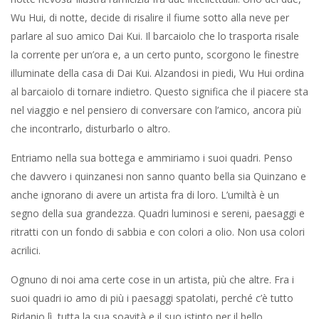
Wu Hui, di notte, decide di risalire il fiume sotto alla neve per
parlare al suo amico Dai Kui. Il barcaiolo che lo trasporta risale
la corrente per un’ora e, a un certo punto, scorgono le finestre
illuminate della casa di Dai Kui. Alzandosi in piedi, Wu Hui ordina
al barcaiolo di tornare indietro. Questo significa che il piacere sta
nel viaggio e nel pensiero di conversare con l’amico, ancora più
che incontrarlo, disturbarlo o altro.
Entriamo nella sua bottega e ammiriamo i suoi quadri. Penso
che davvero i quinzanesi non sanno quanto bella sia Quinzano e
anche ignorano di avere un artista fra di loro. L’umiltà è un
segno della sua grandezza. Quadri luminosi e sereni, paesaggi e
ritratti con un fondo di sabbia e con colori a olio. Non usa colori
acrilici.
Ognuno di noi ama certe cose in un artista, più che altre. Fra i
suoi quadri io amo di più i paesaggi spatolati, perché c’è tutto
Ridanio lì, tutta la sua soavità e il suo istinto per il bello.