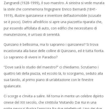
Zangrandi (1928-1999), il suo maestro. A sinistra si vede murata
la stele che commemora l’ingegnere Enrico Bernardi (1841-
1919), illustre quinzanese e inventore dell’automobile (scusate
se è poco). Dietro all’edificio si apre una piazzetta riparata che,
pur essendo affollata di auto, con edifici che necessitano di
manutenzione, è un’oasi di serenità.
Quinzano è bellissima, ma lo sapranno i quinzanesi? Si trova
incastonata alla base delle colline di Quinzano, ed è tutta fiorita.
Lo sapranno di vivere in Paradiso?
“Dove sarà lo studio del maestro?” ci chiediamo. Scrutiamo i
quattro lati della piazza, ed eccolo là, lo scorgiamo, seduto alla
sua tavolo, al primo piano di un’abitazione con le finestre
spalancate.
Ci scorge e c’invita a salire. Mi torna in mente un celebre dipinto
cinese del XIII secolo, che s’intitola ‘Visitando Dai Kui in una
notte nevosa’ illustra l’amicizia fra due intellettuali. Uno dei due,