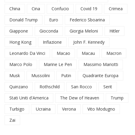
China
Cina
Confucio
Covid 19
Crimea
Donald Trump
Euro
Federico Sboarina
Giappone
Gioconda
Giorgia Meloni
Hitler
Hong Kong
Inflazione
John F. Kennedy
Leonardo Da Vinci
Macao
Macau
Macron
Marco Polo
Marine Le Pen
Massimo Mariotti
Musk
Mussolini
Putin
Quadrante Europa
Quinzano
Rothschild
San Rocco
Serit
Stati Uniti d'America
The Dew of Heaven
Trump
Turbigo
Ucraina
Verona
Vito Modugno
Zai