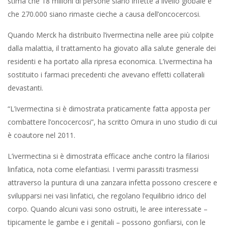
stima che 18 milioni di persone siano infette a livello globale e
che 270.000 siano rimaste cieche a causa dell’oncocercosi.
Quando Merck ha distribuito l’ivermectina nelle aree più colpite
dalla malattia, il trattamento ha giovato alla salute generale dei
residenti e ha portato alla ripresa economica. L’ivermectina ha
sostituito i farmaci precedenti che avevano effetti collaterali
devastanti.
“L’ivermectina si è dimostrata praticamente fatta apposta per
combattere l’oncocercosi”, ha scritto Omura in uno studio di cui
è coautore nel 2011.
L’ivermectina si è dimostrata efficace anche contro la filariosi
linfatica, nota come elefantiasi. I vermi parassiti trasmessi
attraverso la puntura di una zanzara infetta possono crescere e
svilupparsi nei vasi linfatici, che regolano l’equilibrio idrico del
corpo. Quando alcuni vasi sono ostruiti, le aree interessate –
tipicamente le gambe e i genitali – possono gonfiarsi, con le