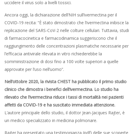
uccidere il virus solo a livelli tossici.
Ancora oggi, la dichiarazione dell’NIH sull’ivermectina per il
COVID-19 recita: “È stato dimostrato che l’ivermectina inibisce la
replicazione del SARS-CoV-2 nelle colture cellulari. Tuttavia, studi
di farmacocinetica e farmacodinamica suggeriscono che il
raggiungimento delle concentrazioni plasmatiche necessarie per
l’efficacia antivirale rilevata in vitro richiederebbe la
somministrazione di dosi fino a 100 volte superiori a quelle
approvate per l’uso nell’uomo”.
Nell’ottobre 2020, la rivista CHEST ha pubblicato il primo studio
clinico che dimostra i benefici dell’ivermectina. Lo studio ha
rilevato che l’ivermectina riduce i tassi di mortalità nei pazienti
affetti da COVID-19 e ha suscitato immediata attenzione.
L’autore principale dello studio, il dottor Jean-Jacques Rajter, è
un medico specializzato in medicina polmonare.
Rajter ha presentato una testimonianza (pdf) delle sue scoperte