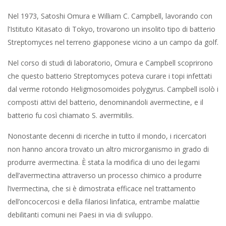
Nel 1973, Satoshi Omura e William C. Campbell, lavorando con
l’Istituto Kitasato di Tokyo, trovarono un insolito tipo di batterio
Streptomyces nel terreno giapponese vicino a un campo da golf.
Nel corso di studi di laboratorio, Omura e Campbell scoprirono
che questo batterio Streptomyces poteva curare i topi infettati
dal verme rotondo Heligmosomoides polygyrus. Campbell isolò i
composti attivi del batterio, denominandoli avermectine, e il
batterio fu così chiamato S. avermitilis.
Nonostante decenni di ricerche in tutto il mondo, i ricercatori
non hanno ancora trovato un altro microrganismo in grado di
produrre avermectina. È stata la modifica di uno dei legami
dell’avermectina attraverso un processo chimico a produrre
l’ivermectina, che si è dimostrata efficace nel trattamento
dell’oncocercosi e della filariosi linfatica, entrambe malattie
debilitanti comuni nei Paesi in via di sviluppo.