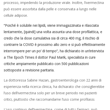
processo, impedendo la produzione virale. Inoltre, l’ivermectina
può essere assorbita dalla pelle e conservata a lungo nelle
cellule adipose.
“Poiché è solubile nei lipidi, viene immagazzinata e rilasciata
lentamente, [quindi] una volta assunta una dose profilattica, e
credo che la dose cumulativa sia di circa 400 mg, il rischio di
contrarre la COVID è prossimo allo zero e si può effettivamente
interrompere per un po’ di tempo”, ha dichiarato in un’intervista
a The Epoch Times il dottor Paul Marik, specialista in cure
critiche ampiamente pubblicato con 500 pubblicazioni
sottoposte a revisione paritaria.
La dottoressa Sabine Hazan, gastroenterologa con 22 anni di
esperienza nella ricerca clinica, ha dichiarato che consiglierebbe
l’uso dell’ivermectina solo per un breve periodo nei pazienti
critici, piuttosto che raccomandarne l’uso come profilassi.
L’uso continuo dell’ivermectina, come di tutti i farmaci, può