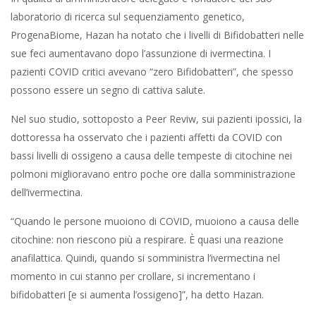
laboratorio di ricerca sul sequenziamento genetico,
ProgenaBiome, Hazan ha notato che i livelli di Bifidobatteri nelle
sue feci aumentavano dopo l’assunzione di ivermectina. I
pazienti COVID critici avevano “zero Bifidobatteri”, che spesso
possono essere un segno di cattiva salute.
Nel suo studio, sottoposto a Peer Reviw, sui pazienti ipossici, la
dottoressa ha osservato che i pazienti affetti da COVID con
bassi livelli di ossigeno a causa delle tempeste di citochine nei
polmoni miglioravano entro poche ore dalla somministrazione
dell’ivermectina.
“Quando le persone muoiono di COVID, muoiono a causa delle
citochine: non riescono più a respirare. È quasi una reazione
anafilattica. Quindi, quando si somministra l’ivermectina nel
momento in cui stanno per crollare, si incrementano i
bifidobatteri [e si aumenta l’ossigeno]”, ha detto Hazan.