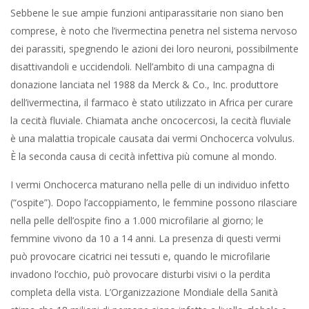
Sebbene le sue ampie funzioni antiparassitarie non siano ben
comprese, è noto che l’ivermectina penetra nel sistema nervoso
dei parassiti, spegnendo le azioni dei loro neuroni, possibilmente
disattivandoli e uccidendoli. Nell’ambito di una campagna di
donazione lanciata nel 1988 da Merck & Co., Inc. produttore
dell’ivermectina, il farmaco è stato utilizzato in Africa per curare
la cecità fluviale. Chiamata anche oncocercosi, la cecità fluviale
è una malattia tropicale causata dai vermi Onchocerca volvulus.
È la seconda causa di cecità infettiva più comune al mondo.
I vermi Onchocerca maturano nella pelle di un individuo infetto
(“ospite”). Dopo l’accoppiamento, le femmine possono rilasciare
nella pelle dell’ospite fino a 1.000 microfilarie al giorno; le
femmine vivono da 10 a 14 anni. La presenza di questi vermi
può provocare cicatrici nei tessuti e, quando le microfilarie
invadono l’occhio, può provocare disturbi visivi o la perdita
completa della vista. L’Organizzazione Mondiale della Sanità