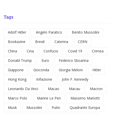
Tags
Adolf Hitler
Angelo Paratico
Benito Mussolini
Bookazine
Brexit
Caterina
CERN
China
Cina
Confucio
Covid 19
Crimea
Donald Trump
Euro
Federico Sboarina
Giappone
Gioconda
Giorgia Meloni
Hitler
Hong Kong
Inflazione
John F. Kennedy
Leonardo Da Vinci
Macao
Macau
Macron
Marco Polo
Marine Le Pen
Massimo Mariotti
Musk
Mussolini
Putin
Quadrante Europa