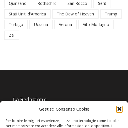
Quinzano
Rothschild
San Rocco
Serit
Stati Uniti d'America
The Dew of Heaven
Trump
Turbigo
Ucraina
Verona
Vito Modugno
Zai
La Redazione
Gestisci Consenso Cookie
Direttore responsabile:
Angelo Paratico
Per fornire le migliori esperienze, utilizziamo tecnologie come i cookie
Critica Letteraria:
Ambrogio Bianchi
per memorizzare e/o accedere alle informazioni del dispositivo. Il