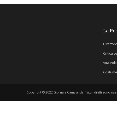
La Re
Direttor
Critica L
Vita Poli
Costume
Copyright © 2022 Giornale Cangrande. Tutti i diritti sono riser