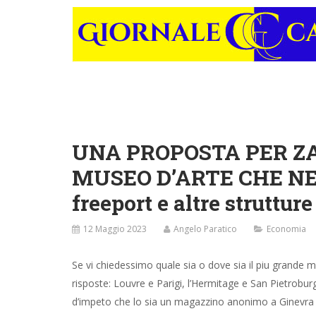
UNA PROPOSTA PER ZAI
MUSEO D’ARTE CHE NES
freeport e altre struttu
12 Maggio 2023
Angelo Paratico
Economia
Se vi chiedessimo quale sia o dove sia il piu grand
risposte: Louvre e Parigi, l’Hermitage e San Pietrobu
d’impeto che lo sia un magazzino anonimo a Ginevra e