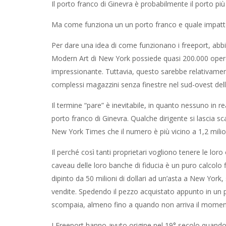
Il porto franco di Ginevra è probabilmente il porto pi
Ma come funziona un un porto franco e quale impatto
Per dare una idea di come funzionano i freeport, abb
Modern Art di New York possiede quasi 200.000 opere d
impressionante. Tuttavia, questo sarebbe relativamen
complessi magazzini senza finestre nel sud-ovest dell
Il termine “pare” è inevitabile, in quanto nessuno in
porto franco di Ginevra. Qualche dirigente si lascia sc
New York Times che il numero è più vicino a 1,2 milio
Il perché così tanti proprietari vogliono tenere le lor
caveau delle loro banche di fiducia è un puro calcolo
dipinto da 50 milioni di dollari ad un’asta a New York, 
vendite. Spedendo il pezzo acquistato appunto in un po
scompaia, almeno fino a quando non arriva il momento d
I Freeport hanno avuto origine nel 19° secolo qua