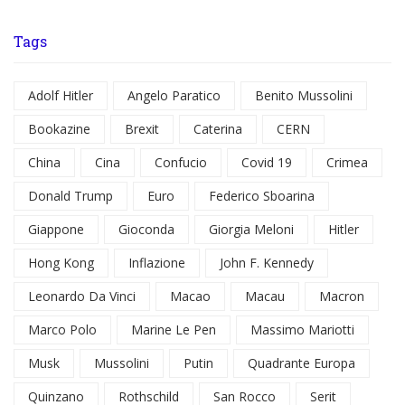
Tags
Adolf Hitler
Angelo Paratico
Benito Mussolini
Bookazine
Brexit
Caterina
CERN
China
Cina
Confucio
Covid 19
Crimea
Donald Trump
Euro
Federico Sboarina
Giappone
Gioconda
Giorgia Meloni
Hitler
Hong Kong
Inflazione
John F. Kennedy
Leonardo Da Vinci
Macao
Macau
Macron
Marco Polo
Marine Le Pen
Massimo Mariotti
Musk
Mussolini
Putin
Quadrante Europa
Quinzano
Rothschild
San Rocco
Serit