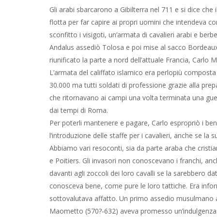
Gli arabi sbarcarono a Gibilterra nel 711 e si dice che 
flotta per far capire ai propri uomini che intendeva 
sconfitto i visigoti, un’armata di cavalieri arabi e be
Andalus assediò Tolosa e poi mise al sacco Bordeaux,
riunificato la parte a nord dell’attuale Francia, Carlo M
L’armata del califfato islamico era perlopiù composta 
30.000 ma tutti soldati di professione grazie alla pre
che ritornavano ai campi una volta terminata una guerr
dai tempi di Roma.
Per poterli mantenere e pagare, Carlo espropriò i ben
l’introduzione delle staffe per i cavalieri, anche se l
Abbiamo vari resoconti, sia da parte araba che cristi
e Poitiers. Gli invasori non conoscevano i franchi, 
davanti agli zoccoli dei loro cavalli se la sarebbero d
conosceva bene, come pure le loro tattiche. Era info
sottovalutava affatto. Un primo assedio musulmano a
Maometto (570?-632) aveva promesso un’indulgenza ple