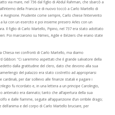
atto via mare, nel 736 dal figlio di Abdul Rahman, che sbarcò a
ll’interno della Francia e di nuovo toccò a Carlo Martello di
n e Avignone. Prudente come sempre, Carlo chiese l’intervento
ì a lui con un esercito e poi insieme presero Arles con un
a. Il figlio di Carlo Martello, Pipino, nel 737 era stato adottato
rieri. Poi marciarono su Nimes, Agde e Béziers che erano state
la Chiesa nei confronti di Carlo Martello, ma diamo
d Gibbon: “Ci saremmo aspettati che il grande salvatore della
edetto dalla gratitudine del clero, dato che devono alla sua
 camerlengo del palazzo era stato costretto ad appropriarsi
 cardinali, per dar sollievo alle finanze statali e pagare i
crilegio fu ricordato e, in una lettera a un principe Carolingio,
suo antenato era dannato; tanto che all’apertura della sua
zolfo e dalle fiamme, seguite all’apparizione d’un orribile drago;
e dell’anima e del corpo di Carlo Martello bruciare, per