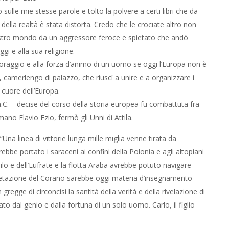
ulle mie stesse parole e tolto la polvere a certi libri che da
lla realtà è stata distorta. Credo che le crociate altro non
 nostro mondo da un aggressore feroce e spietato che andò
ggi e alla sua religione.
 coraggio e alla forza d’animo di un uomo se oggi l’Europa non è
camerlengo di palazzo, che riuscì a unire e a organizzare i
 cuore dell’Europa.
.C. – decise del corso della storia europea fu combattuta fra
mano Flavio Ezio, fermò gli Unni di Attila.
Una linea di vittorie lunga mille miglia venne tirata da
avrebbe portato i saraceni ai confini della Polonia e agli altopiani
Nilo e dell’Eufrate e la flotta Araba avrebbe potuto navigare
rpretazione del Corano sarebbe oggi materia d’insegnamento
gregge di circoncisi la santità della verità e della rivelazione di
o dal genio e dalla fortuna di un solo uomo. Carlo, il figlio