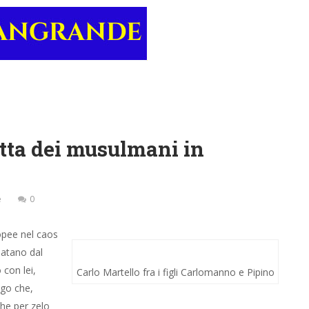
itta dei musulmani in
e
0
opee nel caos
datano dal
con lei,
Carlo Martello fra i figli Carlomanno e Pipino
ngo che,
he per zelo