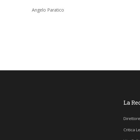
Angelo Paratico
La Re
Direttor
Critica L