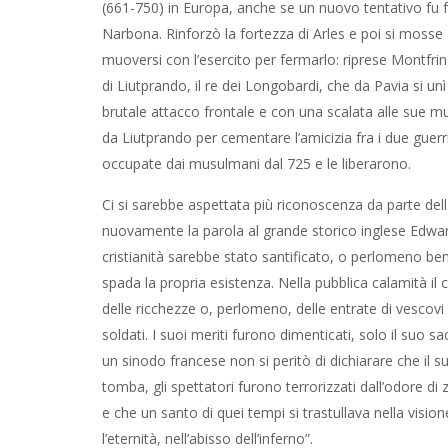
(661-750) in Europa, anche se un nuovo tentativo fu f
Narbona. Rinforzò la fortezza di Arles e poi si mosse a
muoversi con l’esercito per fermarlo: riprese Montfri
di Liutprando, il re dei Longobardi, che da Pavia si un
brutale attacco frontale e con una scalata alle sue mur
da Liutprando per cementare l’amicizia fra i due guer
occupate dai musulmani dal 725 e le liberarono.
Ci si sarebbe aspettata più riconoscenza da parte del
nuovamente la parola al grande storico inglese Edwar
cristianità sarebbe stato santificato, o perlomeno ben
spada la propria esistenza. Nella pubblica calamità il
delle ricchezze o, perlomeno, delle entrate di vescovi e
soldati. I suoi meriti furono dimenticati, solo il suo sa
un sinodo francese non si peritò di dichiarare che il 
tomba, gli spettatori furono terrorizzati dall’odore di 
e che un santo di quei tempi si trastullava nella vision
l’eternità, nell’abisso dell’inferno”.