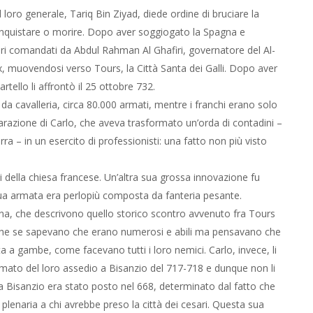
il loro generale, Tariq Bin Ziyad, diede ordine di bruciare la
conquistare o morire. Dopo aver soggiogato la Spagna e
rberi comandati da Abdul Rahman Al Ghafiri, governatore del Al-
 muovendosi verso Tours, la Città Santa dei Galli. Dopo aver
artello li affrontò il 25 ottobre 732.
da cavalleria, circa 80.000 armati, mentre i franchi erano solo
parazione di Carlo, che aveva trasformato un’orda di contadini –
a – in un esercito di professionisti: una fatto non più visto
i della chiesa francese. Un’altra sua grossa innovazione fu
a sua armata era perlopiù composta da fanteria pesante.
ana, che descrivono quello storico scontro avvenuto fra Tours
anche se sapevano che erano numerosi e abili ma pensavano che
ata a gambe, come facevano tutti i loro nemici. Carlo, invece, li
rmato del loro assedio a Bisanzio del 717-718 e dunque non li
 Bisanzio era stato posto nel 668, determinato dal fatto che
naria a chi avrebbe preso la città dei cesari. Questa sua