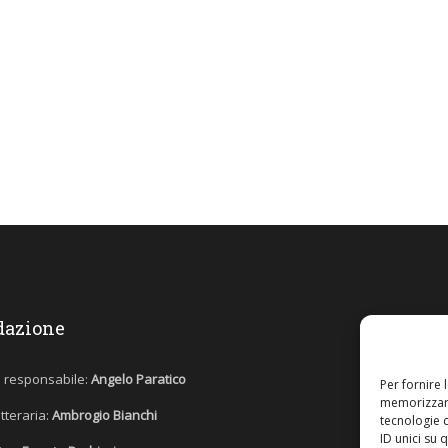
dazione
e responsabile:
Angelo Paratico
Per fornire 
memorizzare
etteraria:
Ambrogio Bianchi
tecnologie 
ID unici su 