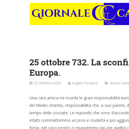
25 ottobre 732. La sconf
Europa.
25 Ottobre 2024
Angelo Paratico
Storia
,
Vari
Una cara amica mi ricorda le gravi responsabilità eur
del Medio Oriente, responsabilità che, a suo parere, 
tempo delle crociate. Le rispondo che sono d’accordo 
infatti commettemmo eccessi e crudeltà e poi aggiu
forse, nel caso nostro ci muovemmo più per avidità c