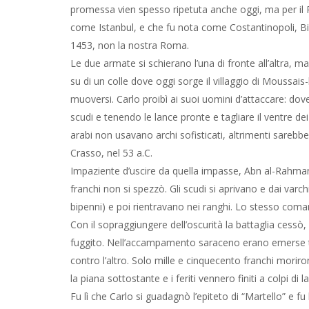
promessa vien spesso ripetuta anche oggi, ma per il P
come Istanbul, e che fu nota come Costantinopoli, B
1453, non la nostra Roma.
Le due armate si schierano l’una di fronte all’altra, 
su di un colle dove oggi sorge il villaggio di Moussais-
muoversi. Carlo proibì ai suoi uomini d’attaccare: dov
scudi e tenendo le lance pronte e tagliare il ventre dei 
arabi non usavano archi sofisticati, altrimenti sareb
Crasso, nel 53 a.C.
Impaziente d’uscire da quella impasse, Abn al-Rahman 
franchi non si spezzò. Gli scudi si aprivano e dai varc
bipenni) e poi rientravano nei ranghi. Lo stesso coman
Con il sopraggiungere dell’oscurità la battaglia cessò
fuggito. Nell’accampamento saraceno erano emerse tens
contro l’altro. Solo mille e cinquecento franchi moriron
la piana sottostante e i feriti vennero finiti a colpi di l
Fu lì che Carlo si guadagnò l’epiteto di “Martello” e f