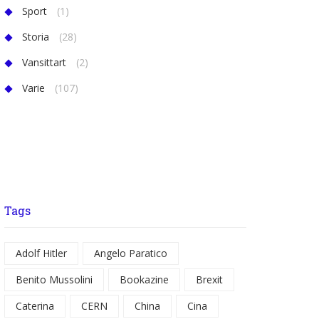
Sport
(1)
Storia
(28)
Vansittart
(2)
Varie
(107)
Tags
Adolf Hitler
Angelo Paratico
Benito Mussolini
Bookazine
Brexit
Caterina
CERN
China
Cina