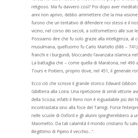
religioso. Ma fu davvero così? Poi dopo aver meditato s
anni non aprivo, debbo ammettere che la mia visione de
furono che un tentativo di difendere noi stessi e il
vicino, nel corso dei secoli, a sottometterci alle sue le
Possiamo dire che fu solo grazie alla intelligenza, al
musulmana, quell’uomo fu Carlo Martello (686 – 741), 
franchi e i burgundi, bloccando l’avanzata islamica nel
La battaglia che – come quella di Maratona, nel 490 a
Tours e Poitiers, proprio dove, nel 451, il generale ro
Ecco ciò che scrisse il grande storico Edward Gibbon: “
Gibilterra alla Loira. Una ripetizione di simili vittorie 
della Scozia; infatti il Reno non è inguadabile più del 
incontrastata sino alla foce del Tamigi. Forse l’inte
nelle scuole di Oxford e gli alunni spiegherebbero a un 
Maometto. Da tali calamità il mondo cristiano fu salvat
illegittimo di Pipino il vecchio…”.