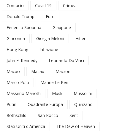
Confucio
Covid 19
Crimea
Donald Trump
Euro
Federico Sboarina
Giappone
Gioconda
Giorgia Meloni
Hitler
Hong Kong
Inflazione
John F. Kennedy
Leonardo Da Vinci
Macao
Macau
Macron
Marco Polo
Marine Le Pen
Massimo Mariotti
Musk
Mussolini
Putin
Quadrante Europa
Quinzano
Rothschild
San Rocco
Serit
Stati Uniti d'America
The Dew of Heaven