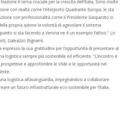
a Nazione è tema cruciale per la crescita dell’Italia. Sono molte
azione con realtà come l’Interporto Quadrante Europa, le sta
uzione con professionalità come il Presidente Gasparato si
ella propria azione la volontà di agevolare il sistema
e quanto si sta facendo a Verona ne è un esempio fattivo.” Lo
sporti, Galeazzo Bignami.
espresso la sua gratitudine per l’opportunità di presentare al
na logistica sempre più sostenibile ed efficiente. “L’incontro è
prospettive e approfondire le sfide e le opportunità nel
dente.
una logistica all’avanguardia, impegnandosi a collaborare
reare un futuro infrastrutturale eco-sostenibile per l’Italia.