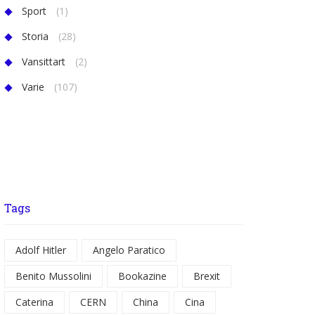
Sport
(1)
Storia
(28)
Vansittart
(2)
Varie
(107)
Tags
Adolf Hitler
Angelo Paratico
Benito Mussolini
Bookazine
Brexit
Caterina
CERN
China
Cina