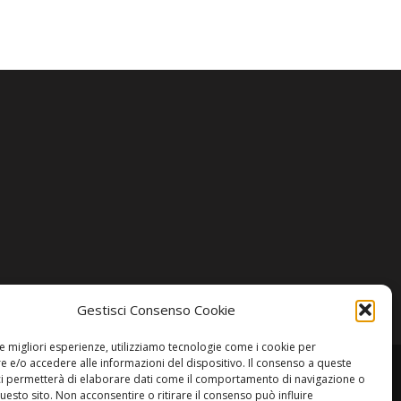
Gestisci Consenso Cookie
le migliori esperienze, utilizziamo tecnologie come i cookie per
 e/o accedere alle informazioni del dispositivo. Il consenso a queste
ci permetterà di elaborare dati come il comportamento di navigazione o
questo sito. Non acconsentire o ritirare il consenso può influire