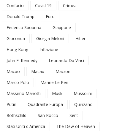
Confucio
Covid 19
Crimea
Donald Trump
Euro
Federico Sboarina
Giappone
Gioconda
Giorgia Meloni
Hitler
Hong Kong
Inflazione
John F. Kennedy
Leonardo Da Vinci
Macao
Macau
Macron
Marco Polo
Marine Le Pen
Massimo Mariotti
Musk
Mussolini
Putin
Quadrante Europa
Quinzano
Rothschild
San Rocco
Serit
Stati Uniti d'America
The Dew of Heaven