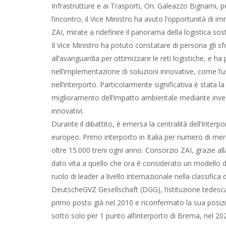
Infrastrutture e ai Trasporti, On. Galeazzo Bignami, p
l’incontro, il Vice Ministro ha avuto l’opportunità di i
ZAI, mirate a ridefinire il panorama della logistica sost
Il Vice Ministro ha potuto constatare di persona gli sf
all’avanguardia per ottimizzare le reti logistiche, e h
nell’implementazione di soluzioni innovative, come l’us
nell’interporto. Particolarmente significativa è stata l
miglioramento dell’impatto ambientale mediante investi
innovativi.
Durante il dibattito, è emersa la centralità dell’Inte
europeo. Primo interporto in Italia per numero di mer
oltre 15.000 treni ogni anno. Consorzio ZAI, grazie al
dato vita a quello che ora è considerato un modello di
ruolo di leader a livello internazionale nella classific
DeutscheGVZ Gesellschaft (DGG), l’istituzione tedesca
primo posto già nel 2010 e riconfermato la sua posiz
sotto solo per 1 punto all’interporto di Brema, nel 20