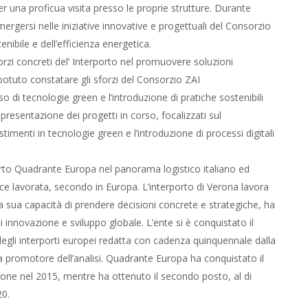
er una proficua visita presso le proprie strutture. Durante
mmergersi nelle iniziative innovative e progettuali del Consorzio
enibile e dell’efficienza energetica.
orzi concreti del’ Interporto nel promuovere soluzioni
a potuto constatare gli sforzi del Consorzio ZAI
o di tecnologie green e l’introduzione di pratiche sostenibili
a presentazione dei progetti in corso, focalizzati sul
menti in tecnologie green e l’introduzione di processi digitali
rporto Quadrante Europa nel panorama logistico italiano ed
ce lavorata, secondo in Europa. L’interporto di Verona lavora
la sua capacità di prendere decisioni concrete e strategiche, ha
 innovazione e sviluppo globale. L’ente si è conquistato il
a degli interporti europei redatta con cadenza quinquennale dalla
 promotore dell’analisi. Quadrante Europa ha conquistato il
ione nel 2015, mentre ha ottenuto il secondo posto, al di
20.