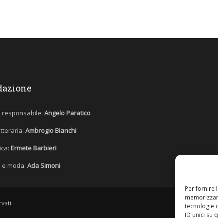
dazione
e responsabile:
Angelo Paratico
etteraria:
Ambrogio Bianchi
tica:
Ermete Barbieri
 e moda:
Ada Simoni
Per fornire 
memorizzare
vati.
tecnologie 
ID unici su 