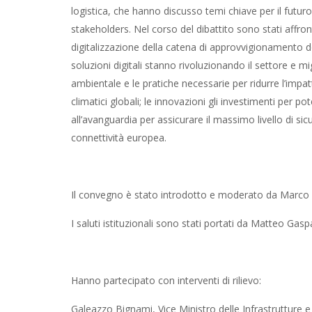
logistica, che hanno discusso temi chiave per il futuro
stakeholders. Nel corso del dibattito sono stati affron
digitalizzazione della catena di approvvigionamento d
soluzioni digitali stanno rivoluzionando il settore e migl
ambientale e le pratiche necessarie per ridurre l’impat
climatici globali; le innovazioni gli investimenti per po
all’avanguardia per assicurare il massimo livello di sic
connettività europea.
Il convegno è stato introdotto e moderato da Marco 
I saluti istituzionali sono stati portati da Matteo Ga
Hanno partecipato con interventi di rilievo:
Galeazzo Bignami, Vice Ministro delle Infrastrutture e