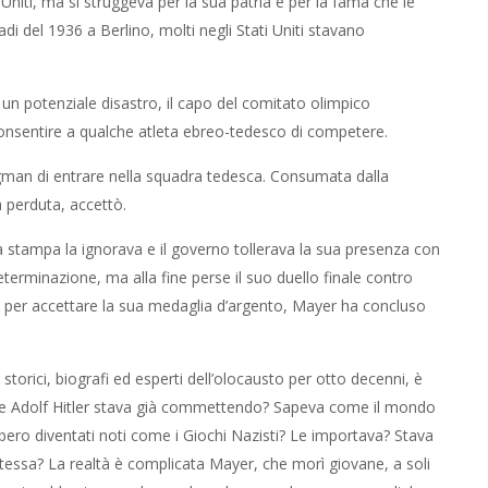
Uniti, ma si struggeva per la sua patria e per la fama che le
di del 1936 a Berlino, molti negli Stati Uniti stavano
un potenziale disastro, il capo del comitato olimpico
nsentire a qualche atleta ebreo-tedesco di competere.
gman di entrare nella squadra tedesca. Consumata dalla
a perduta, accettò.
 La stampa la ignorava e il governo tollerava la sua presenza con
terminazione, ma alla fine perse il suo duello finale contro
tore per accettare la sua medaglia d’argento, Mayer ha concluso
orici, biografi ed esperti dell’olocausto per otto decenni, è
à che Adolf Hitler stava già commettendo? Sapeva come il mondo
bbero diventati noti come i Giochi Nazisti? Le importava? Stava
essa? La realtà è complicata Mayer, che morì giovane, a soli