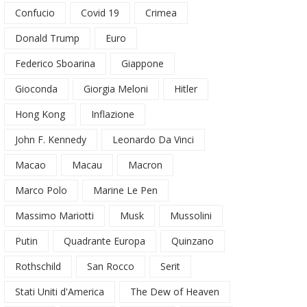
Confucio
Covid 19
Crimea
Donald Trump
Euro
Federico Sboarina
Giappone
Gioconda
Giorgia Meloni
Hitler
Hong Kong
Inflazione
John F. Kennedy
Leonardo Da Vinci
Macao
Macau
Macron
Marco Polo
Marine Le Pen
Massimo Mariotti
Musk
Mussolini
Putin
Quadrante Europa
Quinzano
Rothschild
San Rocco
Serit
Stati Uniti d'America
The Dew of Heaven