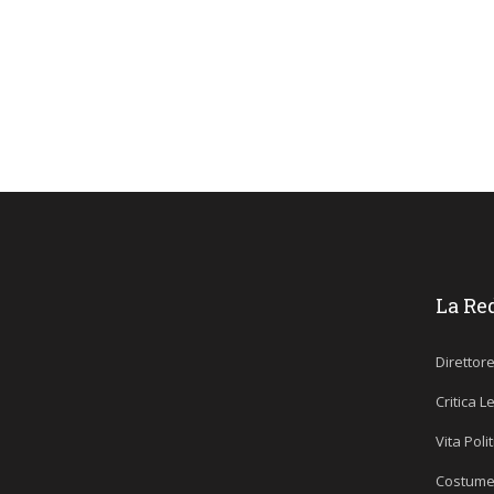
La Re
Direttor
Critica L
Vita Poli
Costume