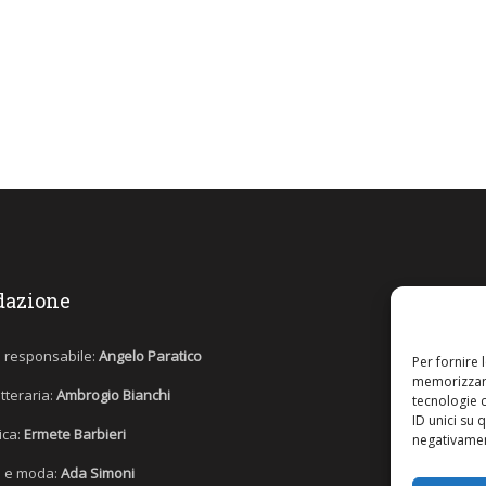
dazione
e responsabile:
Angelo Paratico
Per fornire 
memorizzare
etteraria:
Ambrogio Bianchi
tecnologie 
ID unici su 
tica:
Ermete Barbieri
negativament
 e moda:
Ada Simoni