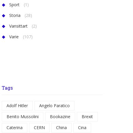
Sport
(1)
Storia
(28)
Vansittart
(2)
Varie
(107)
Tags
Adolf Hitler
Angelo Paratico
Benito Mussolini
Bookazine
Brexit
Caterina
CERN
China
Cina