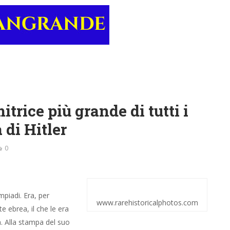
trice più grande di tutti i
 di Hitler
0
piadi. Era, per
www.rarehistoricalphotos.com
e ebrea, il che le era
za. Alla stampa del suo