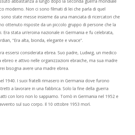
vissuto abbastanza a lungo dopo la seconda guerra mondiale
ico moderno. Non ci sono filmati di lei che parla di quel
ni sono state messe insieme da una manciata di ricercatori che
no ottenuto risposte da un piccolo gruppo di persone che la
 Era stata un’eroina nazionale in Germania e fu celebrata,
ian, “Era alta, bionda, elegante e vivace”.
bra essersi considerata ebrea. Suo padre, Ludwig, un medico
a ebreo e attivo nelle organizzazioni ebraiche, ma sua madre
rei bisogna avere una madre ebrea.
nel 1940. I suoi fratelli rimasero in Germania dove furono
retti a lavorare in una fabbrica. Solo la fine della guerra
tatti con loro non lo sappiamo. Tornò in Germania nel 1952 e
avvento sul suo corpo. Il 10 ottobre 1953 morì.