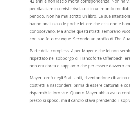
42 anni e non lasciò molta corrispondenza. Non ha 
per rilasciare interviste rivelatrici in un mondo mediat
periodo. Non ha mai scritto un libro. Le sue intenzio
hanno analizzato le poche lettere che esistono e han
conoscevano. Ma anche questi ritratti sembrano vuoti.
con sue foto ovunque. Secondo un profilo di The Guard
Parte della complessità per Mayer è che lei non sem
rispettato nel sobborgo di Francoforte Offenbach, er
non era ebrea e sappiamo che per essere davvero eb
Mayer tornò negli Stati Uniti, diventandone cittadina 
costretti a nascondersi prima di essere catturati e cost
risparmiò le loro vite. Quanto Mayer abbia avuto con
presto si sposò, ma il cancro stava prendendo il sopr