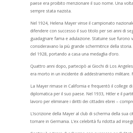
paese era proibito menzionare il suo nome. Una volta
sempre stata nazista.
Nel 1924, Helena Mayer vinse il campionato nazionale
difendere con successo il suo titolo per sei anni di se
guadagnare fama e adulazione. Statuine sue furono ven
consideravano la più grande schermitrice della stori
del 1928, portando a casa una medaglia d’oro.
Quattro anni dopo, partecipò ai Giochi di Los Angeles.
era morto in un incidente di addestramento militare. F
La Mayer rimase in California e frequentò il college di
diplomatica per il suo paese. Nel 1933, Hitler e il part
lavoro per eliminare i diritti dei cittadini ebrei – comp
L’iscrizione della Mayer al club di scherma della sua 
tornare in Germania. L’ex celebrità fu ridotta ad inse