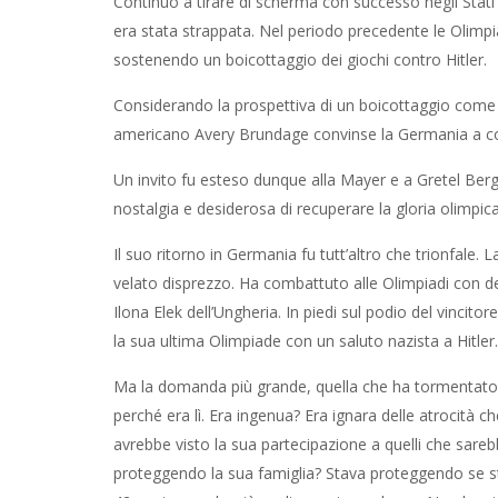
Continuò a tirare di scherma con successo negli Stati 
era stata strappata. Nel periodo precedente le Olimpia
sostenendo un boicottaggio dei giochi contro Hitler.
Considerando la prospettiva di un boicottaggio come 
americano Avery Brundage convinse la Germania a co
Un invito fu esteso dunque alla Mayer e a Gretel Ber
nostalgia e desiderosa di recuperare la gloria olimpic
Il suo ritorno in Germania fu tutt’altro che trionfale.
velato disprezzo. Ha combattuto alle Olimpiadi con de
Ilona Elek dell’Ungheria. In piedi sul podio del vinci
la sua ultima Olimpiade con un saluto nazista a Hitler.
Ma la domanda più grande, quella che ha tormentato st
perché era lì. Era ingenua? Era ignara delle atrocit
avrebbe visto la sua partecipazione a quelli che sare
proteggendo la sua famiglia? Stava proteggendo se st