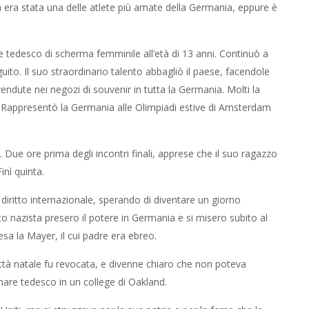
 era stata una delle atlete più amate della Germania, eppure è
 tedesco di scherma femminile all’età di 13 anni. Continuò a
guito. Il suo straordinario talento abbagliò il paese, facendole
dute nei negozi di souvenir in tutta la Germania. Molti la
a. Rappresentò la Germania alle Olimpiadi estive di Amsterdam
 Due ore prima degli incontri finali, apprese che il suo ragazzo
inì quinta.
 diritto internazionale, sperando di diventare un giorno
ito nazista presero il potere in Germania e si misero subito al
resa la Mayer, il cui padre era ebreo.
città natale fu revocata, e divenne chiaro che non poteva
gnare tedesco in un college di Oakland.