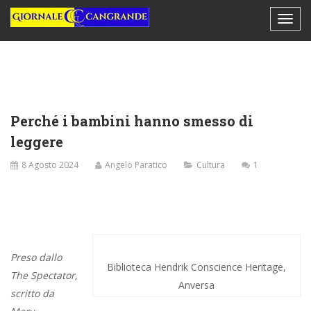
Perché i bambini hanno smesso di
leggere
8 Agosto 2024
Angelo Paratico
Cultura
1
Preso dallo
Biblioteca Hendrik Conscience Heritage,
The Spectator,
Anversa
scritto da