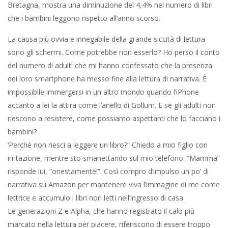
Bretagna, mostra una diminuzione del 4,4% nel numero di libri
che i bambini leggono rispetto all’anno scorso.
La causa più ovvia e innegabile della grande siccità di lettura
sono gli schermi. Come potrebbe non esserlo? Ho perso il conto
del numero di adulti che mi hanno confessato che la presenza
dei loro smartphone ha messo fine alla lettura di narrativa. È
impossibile immergersi in un altro mondo quando l’iPhone
accanto a lei la attira come l’anello di Gollum. E se gli adulti non
riescono a resistere, come possiamo aspettarci che lo facciano i
bambini?
‘Perché non riesci a leggere un libro?” Chiedo a mio figlio con
irritazione, mentre sto smanettando sul mio telefono. “Mamma”
risponde lui, “onestamente!”. Così compro d’impulso un po’ di
narrativa su Amazon per mantenere viva l’immagine di me come
lettrice e accumulo i libri non letti nell’ingresso di casa.
Le generazioni Z e Alpha, che hanno registrato il calo più
marcato nella lettura per piacere, riferiscono di essere troppo