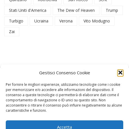
Stati Uniti d'America
The Dew of Heaven
Trump
Turbigo
Ucraina
Verona
Vito Modugno
Zai
Gestisci Consenso Cookie
Per fornire le migliori esperienze, utilizziamo tecnologie come i cookie
per memorizzare e/o accedere alle informazioni del dispositivo. Il
consenso a queste tecnologie ci permetterà di elaborare dati come il
La Redazione
comportamento di navigazione o ID unici su questo sito. Non
acconsentire o ritirare il consenso può influire negativamente su alcune
caratteristiche e funzioni.
Direttore responsabile:
Angelo Paratico
Critica Letteraria:
Ambrogio Bianchi
Accetta