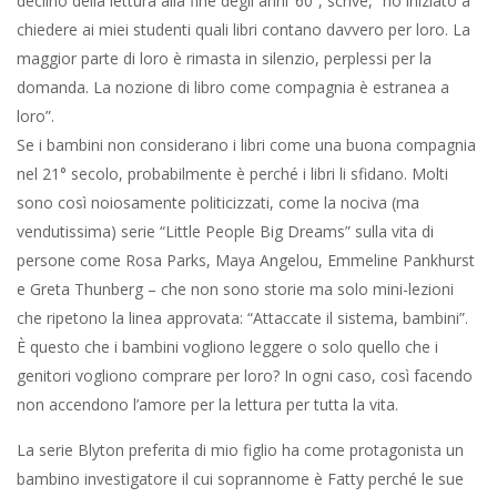
declino della lettura alla fine degli anni ’60”, scrive, “ho iniziato a
chiedere ai miei studenti quali libri contano davvero per loro. La
maggior parte di loro è rimasta in silenzio, perplessi per la
domanda. La nozione di libro come compagnia è estranea a
loro”.
Se i bambini non considerano i libri come una buona compagnia
nel 21° secolo, probabilmente è perché i libri li sfidano. Molti
sono così noiosamente politicizzati, come la nociva (ma
vendutissima) serie “Little People Big Dreams” sulla vita di
persone come Rosa Parks, Maya Angelou, Emmeline Pankhurst
e Greta Thunberg – che non sono storie ma solo mini-lezioni
che ripetono la linea approvata: “Attaccate il sistema, bambini”.
È questo che i bambini vogliono leggere o solo quello che i
genitori vogliono comprare per loro? In ogni caso, così facendo
non accendono l’amore per la lettura per tutta la vita.
La serie Blyton preferita di mio figlio ha come protagonista un
bambino investigatore il cui soprannome è Fatty perché le sue