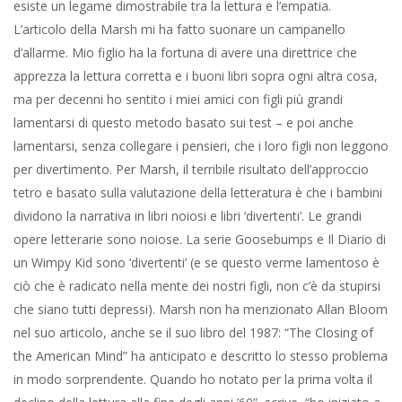
esiste un legame dimostrabile tra la lettura e l’empatia.
L’articolo della Marsh mi ha fatto suonare un campanello
d’allarme. Mio figlio ha la fortuna di avere una direttrice che
apprezza la lettura corretta e i buoni libri sopra ogni altra cosa,
ma per decenni ho sentito i miei amici con figli più grandi
lamentarsi di questo metodo basato sui test – e poi anche
lamentarsi, senza collegare i pensieri, che i loro figli non leggono
per divertimento. Per Marsh, il terribile risultato dell’approccio
tetro e basato sulla valutazione della letteratura è che i bambini
dividono la narrativa in libri noiosi e libri ‘divertenti’. Le grandi
opere letterarie sono noiose. La serie Goosebumps e Il Diario di
un Wimpy Kid sono ‘divertenti’ (e se questo verme lamentoso è
ciò che è radicato nella mente dei nostri figli, non c’è da stupirsi
che siano tutti depressi). Marsh non ha menzionato Allan Bloom
nel suo articolo, anche se il suo libro del 1987: “The Closing of
the American Mind” ha anticipato e descritto lo stesso problema
in modo sorprendente. Quando ho notato per la prima volta il