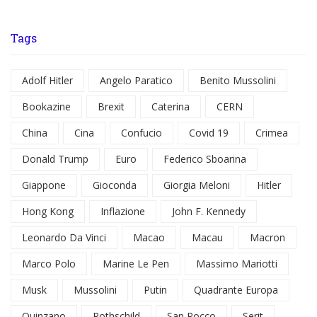
Tags
Adolf Hitler
Angelo Paratico
Benito Mussolini
Bookazine
Brexit
Caterina
CERN
China
Cina
Confucio
Covid 19
Crimea
Donald Trump
Euro
Federico Sboarina
Giappone
Gioconda
Giorgia Meloni
Hitler
Hong Kong
Inflazione
John F. Kennedy
Leonardo Da Vinci
Macao
Macau
Macron
Marco Polo
Marine Le Pen
Massimo Mariotti
Musk
Mussolini
Putin
Quadrante Europa
Quinzano
Rothschild
San Rocco
Serit