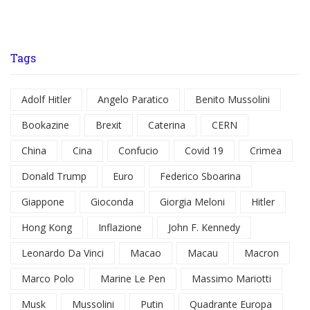
Tags
Adolf Hitler
Angelo Paratico
Benito Mussolini
Bookazine
Brexit
Caterina
CERN
China
Cina
Confucio
Covid 19
Crimea
Donald Trump
Euro
Federico Sboarina
Giappone
Gioconda
Giorgia Meloni
Hitler
Hong Kong
Inflazione
John F. Kennedy
Leonardo Da Vinci
Macao
Macau
Macron
Marco Polo
Marine Le Pen
Massimo Mariotti
Musk
Mussolini
Putin
Quadrante Europa