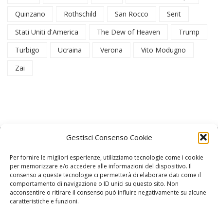
Quinzano
Rothschild
San Rocco
Serit
Stati Uniti d'America
The Dew of Heaven
Trump
Turbigo
Ucraina
Verona
Vito Modugno
Zai
Gestisci Consenso Cookie
Per fornire le migliori esperienze, utilizziamo tecnologie come i cookie
per memorizzare e/o accedere alle informazioni del dispositivo. Il
consenso a queste tecnologie ci permetterà di elaborare dati come il
La Redazione
comportamento di navigazione o ID unici su questo sito. Non
acconsentire o ritirare il consenso può influire negativamente su alcune
caratteristiche e funzioni.
Direttore responsabile:
Angelo Paratico