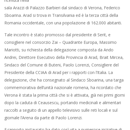
ricevuta nella
sala Arazzi di Palazzo Barbieri dal sindaco di Verona, Federico
Sboarina. Arad si trova in Transilvania ed è la terza città della
Romania occidentale, con una popolazione di 162.000 abitanti.
Tale incontro è stato promosso dal presidente di Serit, e
consigliere nel consorzio Zai – Quadrante Europa, Massimo
Mariotti, su richiesta della delegazione composta da Ando
Andrei, Direttore Esecutivo della Provincia di Arad, Brait Mircea,
Sindaco del Comune di Buteni, Paolo Lorenzi, Consigliere del
Presidente della CCIAA di Arad per i rapporti con l’Italia. La
delegazione, che ha consegnato al Sindaco Sboarina, una targa
commemorativa dell’unità nazionale romena, ha ricordato che
Verona è stata la prima città che si è attivata, già nei primi giorni
dopo la caduta di Ceausescu, portando medicinali e alimentari
raccolti a seguito di un appello televisivo sulle reti locali e sul
giornale l’Arena da parte di Paolo Lorenzi.
Il rapporto instaurato ha dato così vita a numerose iniziative di