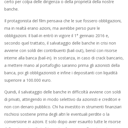
certo per colpa delle dirigenza o della proprietà della nostre
banche.
Il protagonista del film pensava che le sue fossero obbligazioni,
ma in realtà erano azioni, ma avrebbe perso pure le
obbligazioni. Il bail-in entrò in vigore il 1° gennaio 2016 e,
secondo quel trattato, il salvataggio delle banche in crisi non
avviene con soldi dei contribuenti (bail-out), bensì con risorse
interne alla banca (bail-in). In sostanza, in caso di crack bancario,
a mettere mano al portafoglio saranno prima gli azionisti della
banca, poi gli obbligazionisti e infine i depositanti con liquidità
superiore a 100.000 euro.
Quindi, il salvataggio delle banche in difficoltà avviene con soldi
di privati, attingendo in modo selettivo da azionisti e creditori e
non con denaro pubblico. Chi ha investito in strumenti finanziari
rischiosi sostiene prima degli altri le eventuali perdite o la
conversione in azioni. E solo dopo aver esaurito tutte le risorse