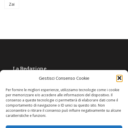
Zai
La Redazione
Gestisci Consenso Cookie
Direttore responsabile:
Angelo Paratico
Per fornire le migliori esperienze, utilizziamo tecnologie come i cookie
Critica Letteraria:
Ambrogio Bianchi
per memorizzare e/o accedere alle informazioni del dispositivo. Il
consenso a queste tecnologie ci permetterà di elaborare dati come il
Vita Politica:
Ermete Barbieri
comportamento di navigazione o ID unici su questo sito. Non
acconsentire o ritirare il consenso può influire negativamente su alcune
Costume e moda:
Ada Simoni
caratteristiche e funzioni.