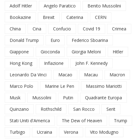
Adolf Hitler
Angelo Paratico
Benito Mussolini
Bookazine
Brexit
Caterina
CERN
China
Cina
Confucio
Covid 19
Crimea
Donald Trump
Euro
Federico Sboarina
Giappone
Gioconda
Giorgia Meloni
Hitler
Hong Kong
Inflazione
John F. Kennedy
Leonardo Da Vinci
Macao
Macau
Macron
Marco Polo
Marine Le Pen
Massimo Mariotti
Musk
Mussolini
Putin
Quadrante Europa
Quinzano
Rothschild
San Rocco
Serit
Stati Uniti d'America
The Dew of Heaven
Trump
Turbigo
Ucraina
Verona
Vito Modugno