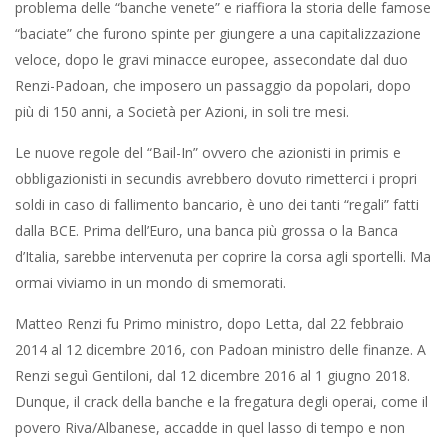
problema delle “banche venete” e riaffiora la storia delle famose
“baciate” che furono spinte per giungere a una capitalizzazione
veloce, dopo le gravi minacce europee, assecondate dal duo
Renzi-Padoan, che imposero un passaggio da popolari, dopo
più di 150 anni, a Società per Azioni, in soli tre mesi.
Le nuove regole del “Bail-In” ovvero che azionisti in primis e
obbligazionisti in secundis avrebbero dovuto rimetterci i propri
soldi in caso di fallimento bancario, è uno dei tanti “regali” fatti
dalla BCE. Prima dell’Euro, una banca più grossa o la Banca
d’Italia, sarebbe intervenuta per coprire la corsa agli sportelli. Ma
ormai viviamo in un mondo di smemorati.
Matteo Renzi fu Primo ministro, dopo Letta, dal 22 febbraio
2014 al 12 dicembre 2016, con Padoan ministro delle finanze. A
Renzi seguì Gentiloni, dal 12 dicembre 2016 al 1 giugno 2018.
Dunque, il crack della banche e la fregatura degli operai, come il
povero Riva/Albanese, accadde in quel lasso di tempo e non