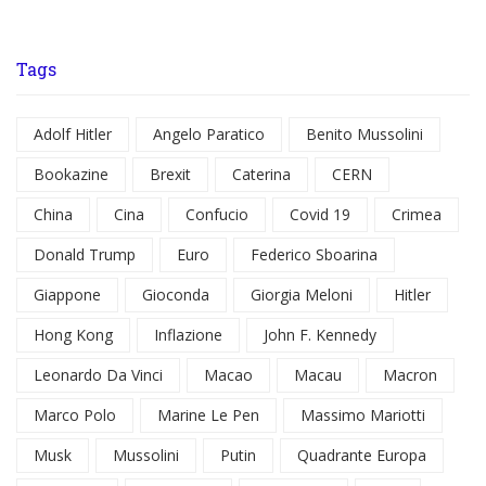
Tags
Adolf Hitler
Angelo Paratico
Benito Mussolini
Bookazine
Brexit
Caterina
CERN
China
Cina
Confucio
Covid 19
Crimea
Donald Trump
Euro
Federico Sboarina
Giappone
Gioconda
Giorgia Meloni
Hitler
Hong Kong
Inflazione
John F. Kennedy
Leonardo Da Vinci
Macao
Macau
Macron
Marco Polo
Marine Le Pen
Massimo Mariotti
Musk
Mussolini
Putin
Quadrante Europa