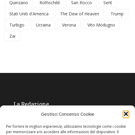
Quinzano
Rothschild
San Rocco
Serit
Stati Uniti d'America
The Dew of Heaven
Trump
Turbigo
Ucraina
Verona
Vito Modugno
Zai
La Redazione
Gestisci Consenso Cookie
Direttore responsabile:
Angelo Paratico
Per fornire le migliori esperienze, utilizziamo tecnologie come i cookie
Critica Letteraria:
Ambrogio Bianchi
per memorizzare e/o accedere alle informazioni del dispositivo. Il