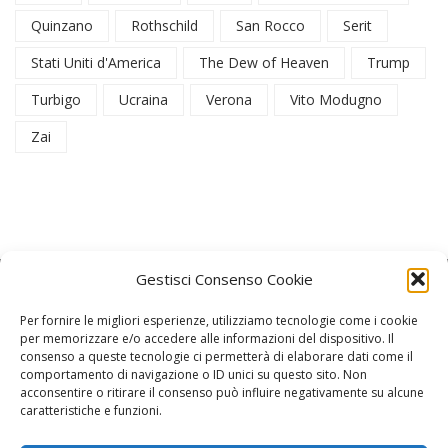
Quinzano
Rothschild
San Rocco
Serit
Stati Uniti d'America
The Dew of Heaven
Trump
Turbigo
Ucraina
Verona
Vito Modugno
Zai
Gestisci Consenso Cookie
Per fornire le migliori esperienze, utilizziamo tecnologie come i cookie
per memorizzare e/o accedere alle informazioni del dispositivo. Il
consenso a queste tecnologie ci permetterà di elaborare dati come il
La Redazione
comportamento di navigazione o ID unici su questo sito. Non
acconsentire o ritirare il consenso può influire negativamente su alcune
caratteristiche e funzioni.
Direttore responsabile:
Angelo Paratico