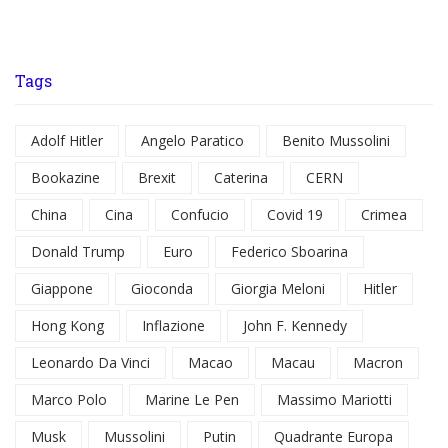
Tags
Adolf Hitler
Angelo Paratico
Benito Mussolini
Bookazine
Brexit
Caterina
CERN
China
Cina
Confucio
Covid 19
Crimea
Donald Trump
Euro
Federico Sboarina
Giappone
Gioconda
Giorgia Meloni
Hitler
Hong Kong
Inflazione
John F. Kennedy
Leonardo Da Vinci
Macao
Macau
Macron
Marco Polo
Marine Le Pen
Massimo Mariotti
Musk
Mussolini
Putin
Quadrante Europa