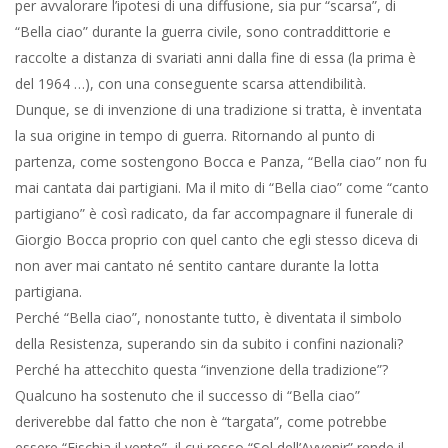
per avvalorare l’ipotesi di una diffusione, sia pur “scarsa”, di
“Bella ciao” durante la guerra civile, sono contraddittorie e
raccolte a distanza di svariati anni dalla fine di essa (la prima è
del 1964 …), con una conseguente scarsa attendibilità.
Dunque, se di invenzione di una tradizione si tratta, è inventata
la sua origine in tempo di guerra. Ritornando al punto di
partenza, come sostengono Bocca e Panza, “Bella ciao” non fu
mai cantata dai partigiani. Ma il mito di “Bella ciao” come “canto
partigiano” è così radicato, da far accompagnare il funerale di
Giorgio Bocca proprio con quel canto che egli stesso diceva di
non aver mai cantato né sentito cantare durante la lotta
partigiana.
Perché “Bella ciao”, nonostante tutto, è diventata il simbolo
della Resistenza, superando sin da subito i confini nazionali?
Perché ha attecchito questa “invenzione della tradizione”?
Qualcuno ha sostenuto che il successo di “Bella ciao”
deriverebbe dal fatto che non è “targata”, come potrebbe
essere “Fischia il vento”, il cui rosso “Sol dell’Avvenir” rende il