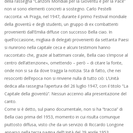
della rassegna “Canzoni Mondiali per la Gioventù e per la Pace”
non vi sono elementi concreti a sostegno. Carlo Pestelli
racconta: «A Praga, nel 1947, durante il primo Festival mondiale
della gioventù e degli studenti, un gruppo di ex combattenti
provenienti dall’Emilia diffuse con successo Bella ciao. In
quell’occasione, migliaia di delegati provenienti da settanta Paesi
si riunirono nella capitale ceca e alcuni testimoni hanno
raccontato che, grazie al battimani corale, Bella ciao s’impose al
centro dell’attenzione», omettendo – però – di citare la fonte,
onde non si sa da dove tragga la notizia. Sta di fatto, che nei
resoconti dell’epoca non si rinviene nulla di tutto ciò: L’Unità
dedica alla rassegna l’apertura del 26 luglio 1947, con il titolo “La
Capitale della gioventù”. Nessun accenno alla presentazione del
canto.
Come si è detto, sul piano documentale, non si ha “traccia” di
Bella ciao prima del 1953, momento in cui risulta comunque
piuttosto diffusa, visto che da un servizio di Riccardo Longone
apparso nella terza pagina dell’Unità del 29 aprile 1953,