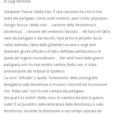
di Luigi Morrone
Gianpaolo Pansa: «Bella ciao. È una canzone che non è mai
stata dei partigiani, come molti credono, però molto popolare».
Giorgio Bocca: «Bella ciao … canzone della Resistenza e
Giovinezza … canzone del ventennio fascista … Né l’una né l’altra
nate dai partigiani o dai fascisti, l’una presa in prestito da un
canto dalmata, l’altra dalla goliardia toscana e negli anni
diventate gli inni ufficiali o di fatto dell’Italia antifascista e di
quella del regime mussoliniano … Nei venti mesi della guerra
partigiana non ho mai sentito cantare Bella ciao, è stata
un’invenzione del Festival di Spoleto».
La voce “ufficiale” e quella “revisionista” della storiografia
divulgativa sulla Resistenza si trovano concordi nel riconoscere
che “Bella ciao” non fu mai cantata dai partigiani.
Ma qual è la verità? «Bella ciao» fu cantata durante la guerra
civile? È un prodotto della letteratura della Resistenza o sulla
Resistenza, secondo la distinzione a suo tempo operata da