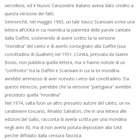
vercellese, ed il Nuovo Canzoniere Italiano aveva dato credito a
questa versione dei fatti.
Sennonché, nel maggio 1965, un tale Vasco Scansiani scrive una
lettera all’Unità in cui rivendica la paternità delle parole cantate
dalla Daffini, sostenendo di avere scritto lui la versione
“mondina” del canto e di averlo consegnato alla Daffini (sua
concittadina di Gualtieri) nel 1951. L’Unità, pressata da Gianni
Bosio, non pubblica quella lettera, ma si hanno notizie di un
“confronto” tra la Daffini e Scansiani in cui la ex mondina
avrebbe ammesso di aver ricevuto i versi dal concittadino. Da
questo intreccio, parrebbe che la versione “partigiana” avrebbe
preceduto quella “mondina”.
Nel 1974, salta fuori un altro presunto autore del canto, un ex
carabiniere toscano, Rinaldo Salvatori, che in una lettera alle
edizioni del Gallo, racconta di averla scritta per una mondina
negli anni 30, ma di non averla potuta depositare alla SIAE
perché diffidato dalla censura fascista.