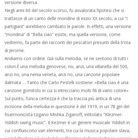
versione diversa.
Negli anni 60 del secolo scorso, fu avvalorata l’ipotesi che si
trattasse di un canto delle mondine di inizio XX secolo, a cui “I
partigiani” avrebbero cambiato le parole. In effetti, una versione
“mondina” di “Bella ciao” esiste, ma quella versione, come
vedremo, fa parte dei racconti dei pescatori presunti della trota
di Jerome.
Andiamo con ordine. Già sulla melodia, se ne sentono di tutti i
colori.È una melodia genovese, no, anzi, una villanella del 500,
anzi no, una nenia veneta, anzi no, una canzone popolare
dalmata … Tanto che Carlo Pestelli sostiene: «Bella ciao è una
canzone gomitolo in cui si intrecciano molti fili di vario colore»
Sul punto, l’unica certezza è che la traccia più antica di una
incisione della melodia in questione è del 1919, in un 78 giri del
fisarmonicista tzigano Mishka Ziganoff, intitolato “Klezmer-
Yiddish swing music”. Il Kezmer è un genere musicale Yiddish in
cui confluiscono vari elementi, tra cui la musica popolare slava,