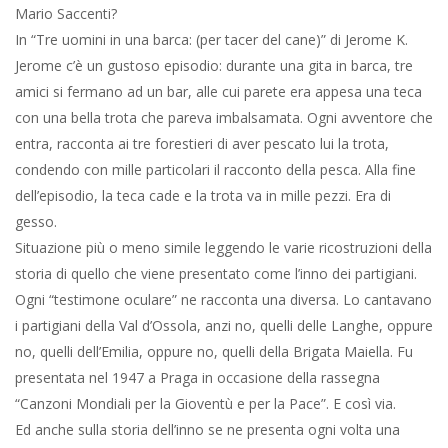
Mario Saccenti?
In “Tre uomini in una barca: (per tacer del cane)” di Jerome K.
Jerome c’è un gustoso episodio: durante una gita in barca, tre
amici si fermano ad un bar, alle cui parete era appesa una teca
con una bella trota che pareva imbalsamata. Ogni avventore che
entra, racconta ai tre forestieri di aver pescato lui la trota,
condendo con mille particolari il racconto della pesca. Alla fine
dell’episodio, la teca cade e la trota va in mille pezzi. Era di
gesso.
Situazione più o meno simile leggendo le varie ricostruzioni della
storia di quello che viene presentato come l’inno dei partigiani.
Ogni “testimone oculare” ne racconta una diversa. Lo cantavano
i partigiani della Val d’Ossola, anzi no, quelli delle Langhe, oppure
no, quelli dell’Emilia, oppure no, quelli della Brigata Maiella. Fu
presentata nel 1947 a Praga in occasione della rassegna
“Canzoni Mondiali per la Gioventù e per la Pace”. E così via.
Ed anche sulla storia dell’inno se ne presenta ogni volta una