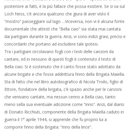
posteriore ai fatti, è la più fallace che possa esistere. Se si va sul
Loch Ness, c’è ancora qualcuno che giura di aver visto il
“mostro” passeggiare sul lago …Viceversa, non vi è alcuna fonte
documentale che attesti che “Bella ciao” sia stata mai cantata
dai partigiani durante la guerra. Anzi, vi sono indizi gravi, precisi e
concordanti che portano ad escludere tale ipotesi.
Tra i partigiani circolavano fogli con i testi delle canzoni da
cantare, ed in nessuno di questi fogli è contenuto il testo di
Bella ciao. Si è sostenuto che il canto fosse stato adottato da
alcune brigate e che fosse addirittura l’inno della Brigata Maiella.
Sta di fatto che nel libro autobiografico di Nicola Troilo, figlio di
Ettore, fondatore della brigata, c’è spazio anche per le canzoni
che venivano cantate, ma nessun cenno a Bella ciao, tanto
meno sella sua eventuale adozione come “inno”. Anzi, dal diario
di Donato Ricchiuti, componente della Brigata Maiella caduto in
guerra il 1° aprile 1944, si apprende che fu proprio lui a
comporre l’inno della Brigata: “Inno della lince”.