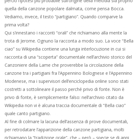
perciò l’ipotesi più probabile sull’origine della melodia sia proprio
quella della canzone popolare dalmata, come pensa Bocca.
Vediamo, invece, il testo “partigiano”. Quando comparve la
prima volta?
Qui s’innestano i racconti “orali” che richiamano alla mente la
trota di Jerome. Ognuno la racconta a modo suo. La voce “Bella
ciao” su Wikipedia contiene una lunga interlocuzione in cui si
racconta di una “scoperta” documentale nell’archivio storico del
Canzoniere della Lame che proverebbe la circolazione della
canzone tra i partigiani fra l’Appennino Bolognese e l’Appennino
Modenese, ma i supervisori dell’enciclopedia online sono stati
costretti a sottolineare il passo perché privo di fonte. Non è
privo di fonte, è semplicemente falso: nell’archivio citato da
Wikipedia non vi è alcuna traccia documentale di “Bella ciao”
quale canto partigiano.
Al fine di colmare la lacuna dell’assenza di prove documentali,
per retrodatare l’apparizione della canzone partigiana, molti
richiamano la “tradizione orale”, che – però – specie se di anni