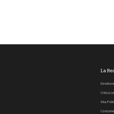
La Re
Direttor
Critica L
Vita Poli
Costume