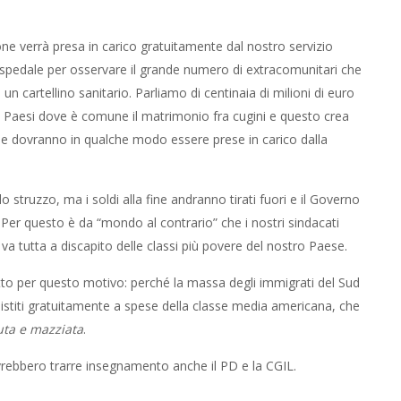
ne verrà presa in carico gratuitamente dal nostro servizio
ospedale per osservare il grande numero di extracomunitari che
 cartellino sanitario. Parliamo di centinaia di milioni di euro
a Paesi dove è comune il matrimonio fra cugini e questo crea
che dovranno in qualche modo essere prese in carico dalla
lo struzzo, ma i soldi alla fine andranno tirati fuori e il Governo
. Per questo è da “mondo al contrario” che i nostri sindacati
va tutta a discapito delle classi più povere del nostro Paese.
tto per questo motivo: perché la massa degli immigrati del Sud
sistiti gratuitamente a spese della classe media americana, che
uta e mazziata
.
rebbero trarre insegnamento anche il PD e la CGIL.