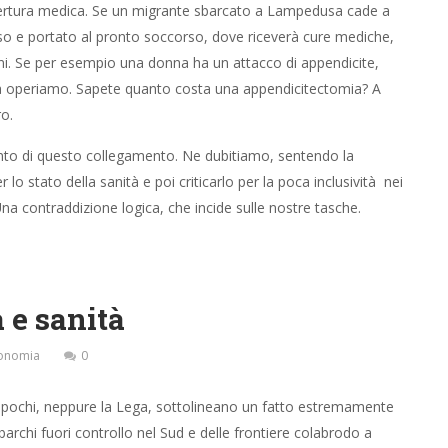
rtura medica. Se un migrante sbarcato a Lampedusa cade a
o e portato al pronto soccorso, dove riceverà cure mediche,
ani. Se per esempio una donna ha un attacco di appendicite,
 la operiamo. Sapete quanto costa una appendicitectomia? A
o.
 conto di questo collegamento. Ne dubitiamo, sentendo la
 lo stato della sanità e poi criticarlo per la poca inclusività nei
Una contraddizione logica, che incide sulle nostre tasche.
 e sanità
onomia
0
a pochi, neppure la Lega, sottolineano un fatto estremamente
barchi fuori controllo nel Sud e delle frontiere colabrodo a