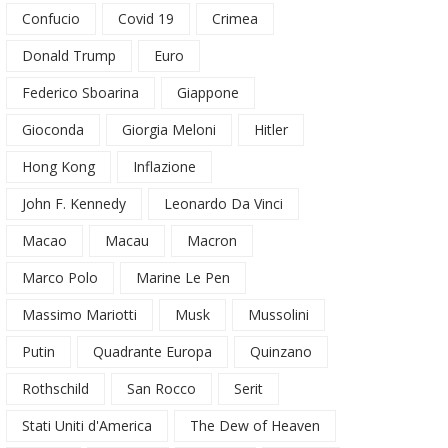
Confucio
Covid 19
Crimea
Donald Trump
Euro
Federico Sboarina
Giappone
Gioconda
Giorgia Meloni
Hitler
Hong Kong
Inflazione
John F. Kennedy
Leonardo Da Vinci
Macao
Macau
Macron
Marco Polo
Marine Le Pen
Massimo Mariotti
Musk
Mussolini
Putin
Quadrante Europa
Quinzano
Rothschild
San Rocco
Serit
Stati Uniti d'America
The Dew of Heaven