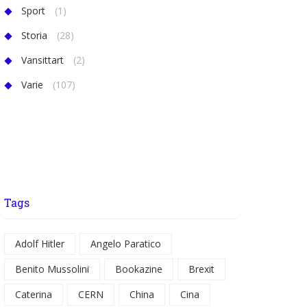
Sport
(1)
Storia
(28)
Vansittart
(2)
Varie
(107)
Tags
Adolf Hitler
Angelo Paratico
Benito Mussolini
Bookazine
Brexit
Caterina
CERN
China
Cina