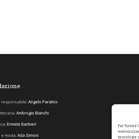
dazione
e responsabile:
Angelo Paratico
etteraria:
Ambrogio Bianchi
tica:
Ermete Barbieri
Per fornire 
memorizzare
 e moda:
Ada Simoni
tecnologie 